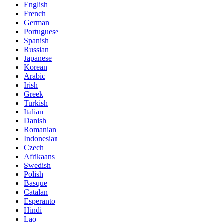
English
French
German
Portuguese
Spanish
Russian
Japanese
Korean
Arabic
Irish
Greek
Turkish
Italian
Danish
Romanian
Indonesian
Czech
Afrikaans
Swedish
Polish
Basque
Catalan
Esperanto
Hindi
Lao