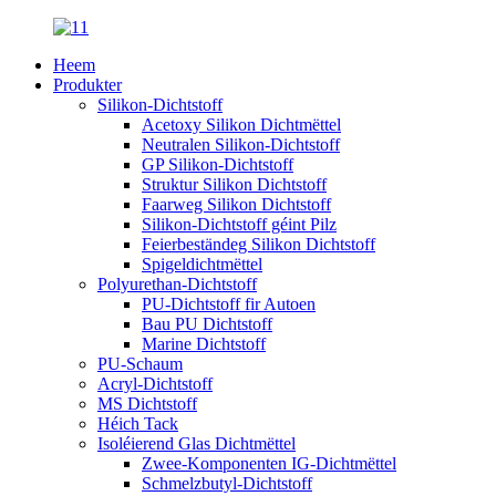
Heem
Produkter
Silikon-Dichtstoff
Acetoxy Silikon Dichtmëttel
Neutralen Silikon-Dichtstoff
GP Silikon-Dichtstoff
Struktur Silikon Dichtstoff
Faarweg Silikon Dichtstoff
Silikon-Dichtstoff géint Pilz
Feierbeständeg Silikon Dichtstoff
Spigeldichtmëttel
Polyurethan-Dichtstoff
PU-Dichtstoff fir Autoen
Bau PU Dichtstoff
Marine Dichtstoff
PU-Schaum
Acryl-Dichtstoff
MS Dichtstoff
Héich Tack
Isoléierend Glas Dichtmëttel
Zwee-Komponenten IG-Dichtmëttel
Schmelzbutyl-Dichtstoff