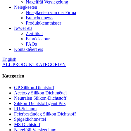
Nagelfräi Versiegelung
Neiegkeeten
Neiegkeeten vun der Firma
Branchennews
Produktkenntnisser
Iwwer eis
Zertifikat
Fabréckstour
FAQs
Kontaktéiert eis
English
ALL PRODUKTKATEGORIEN
Kategorien
GP Silikon-Dichtstoff
Acetoxy Silikon Dichtmëttel
Neutralen Silikon-Dichtstoff
Silikon-Dichtstoff géint Pilz
PU-Schaum
Feierbeständeg Silikon Dichtstoff
Spigeldichtmëttel
MS Dichtstoff
Nagelfräi Versiegelung