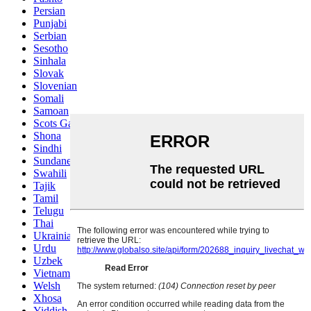
Persian
Punjabi
Serbian
Sesotho
Sinhala
Slovak
Slovenian
Somali
Samoan
Scots Gaelic
Shona
Sindhi
Sundanese
Swahili
Tajik
Tamil
Telugu
Thai
Ukrainian
Urdu
Uzbek
Vietnamese
Welsh
Xhosa
Yiddish