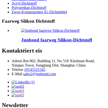
Acryl-Dichtstoff
Polyurethan-Dichtstoff
Zwee-Komponenten IG-Dichtmëttel
Faarweg Silikon Dichtstoff
Junbond faarweg Silikon-Dichtstoff
Kontaktéiert eis
Adress
Rm 802, Building 11, No 518 Xinzhuan Road,
Xinqiao Town, Songjiang Dist, Shanghai, China
Telefon
19145521545
E-Mail
sales2@junbond.com
Newsletter