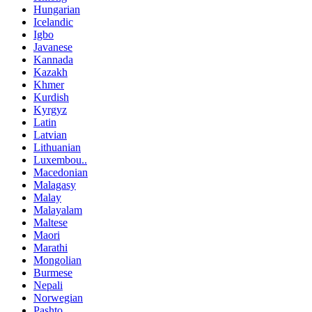
Hungarian
Icelandic
Igbo
Javanese
Kannada
Kazakh
Khmer
Kurdish
Kyrgyz
Latin
Latvian
Lithuanian
Luxembou..
Macedonian
Malagasy
Malay
Malayalam
Maltese
Maori
Marathi
Mongolian
Burmese
Nepali
Norwegian
Pashto