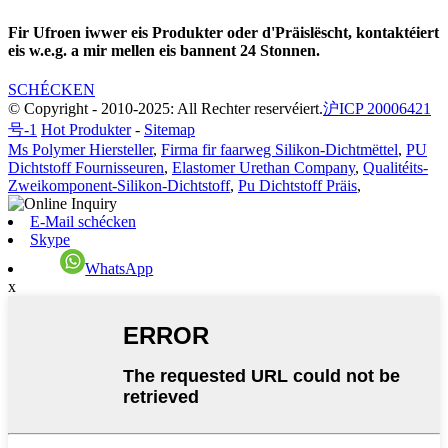
Fir Ufroen iwwer eis Produkter oder d'Präislëscht, kontaktéiert
eis w.e.g. a mir mellen eis bannent 24 Stonnen.
SCHÉCKEN
© Copyright - 2010-2025: All Rechter reservéiert.
沪ICP 20006421
号-1
Hot Produkter
-
Sitemap
Ms Polymer Hiersteller
,
Firma fir faarweg Silikon-Dichtmëttel
,
PU
Dichtstoff Fournisseuren
,
Elastomer Urethan Company
,
Qualitéits-
Zweikomponent-Silikon-Dichtstoff
,
Pu Dichtstoff Präis
,
E-Mail schécken
Skype
WhatsApp
x