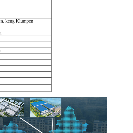
sen, keng Klumpen
n
n