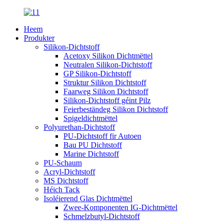
Heem
Produkter
Silikon-Dichtstoff
Acetoxy Silikon Dichtmëttel
Neutralen Silikon-Dichtstoff
GP Silikon-Dichtstoff
Struktur Silikon Dichtstoff
Faarweg Silikon Dichtstoff
Silikon-Dichtstoff géint Pilz
Feierbeständeg Silikon Dichtstoff
Spigeldichtmëttel
Polyurethan-Dichtstoff
PU-Dichtstoff fir Autoen
Bau PU Dichtstoff
Marine Dichtstoff
PU-Schaum
Acryl-Dichtstoff
MS Dichtstoff
Héich Tack
Isoléierend Glas Dichtmëttel
Zwee-Komponenten IG-Dichtmëttel
Schmelzbutyl-Dichtstoff