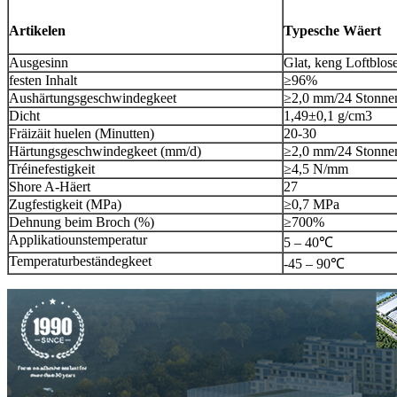
Artikelen
Typesche Wäert
Ausgesinn
Glat, keng Loftblo
festen Inhalt
≥96%
Aushärtungsgeschwindegkeet
≥2,0 mm/24 Stonne
Dicht
1,49±0,1 g/cm3
Fräizäit huelen (Minutten)
20-30
Härtungsgeschwindegkeet (mm/d)
≥2,0 mm/24 Stonne
Tréinefestigkeit
≥4,5 N/mm
Shore A-Häert
27
Zugfestigkeit (MPa)
≥0,7 MPa
Dehnung beim Broch (%)
≥700%
Applikatiounstemperatur
5 – 40℃
Temperaturbeständegkeet
-45 – 90℃