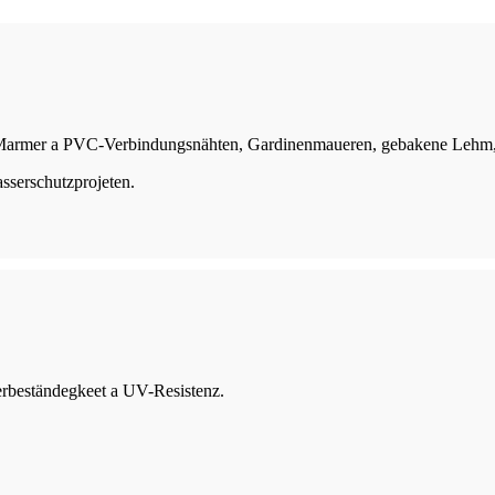
all, Marmer a PVC-Verbindungsnähten, Gardinenmaueren, gebakene Lehm
sserschutzprojeten.
rbeständegkeet a UV-Resistenz.