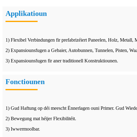
Applikatioun
1) Flexibel Verbindungen fir prefabrizéiert Paneelen, Holz, Met
2) Expansiounsfugen a Gebaier, Autobunnen, Tunnelen, Pisten, Waa
3) Expansiounsfugen fir aner traditionell Konstruktiounen.
Fonctiounen
1) Gud Haftung op déi meescht Ënnerlagen ouni Primer. Gud Wiede
2) Bewegung mat héijer Flexibilitéit.
3) Iwwermoolbar.