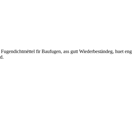
 Fugendichtmëttel fir Baufugen, ass gutt Wiederbeständeg, huet eng
d.