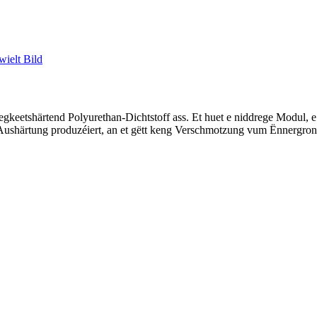
gkeetshärtend Polyurethan-Dichtstoff ass. Et huet e niddrege Modul, e
er Aushärtung produzéiert, an et gëtt keng Verschmotzung vum Ënnergron