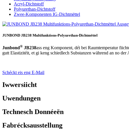
Acryl-Dichtstoff
Polyurethan-Dichtstoff
Zwee-Komponenten IG-Dichtmëttel
JUNBOND JB238 Multifunktions-Polyurethan-Dichtmëttel
®
Junbond
JB
238
ass eng Komponent, déi bei Raumtemperatur fiichte
gutt Elastizitéit, et gi keng schiedlech Substanzen während an no d
Schéckt eis eng E-Mail
Iwwersiicht
Uwendungen
Technesch Donnéeën
Fabrécksausstellung