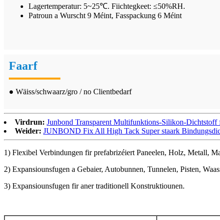
Lagertemperatur: 5~25℃. Fiichtegkeet: ≤50%RH.
Patroun a Wurscht 9 Méint, Fasspackung 6 Méint
Faarf
● Wäiss/schwaarz/gro / no Clientbedarf
Virdrun:
Junbond Transparent Multifunktions-Silikon-Dichtstoff 
Weider:
JUNBOND Fix All High Tack Super staark Bindungsdic
1) Flexibel Verbindungen fir prefabrizéiert Paneelen, Holz, Metal
2) Expansiounsfugen a Gebaier, Autobunnen, Tunnelen, Pisten, Waass
3) Expansiounsfugen fir aner traditionell Konstruktiounen.