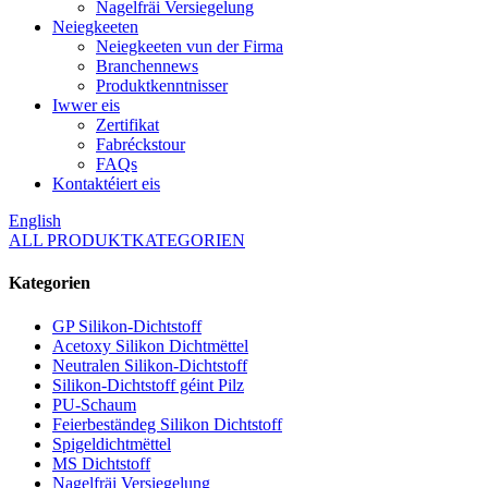
Nagelfräi Versiegelung
Neiegkeeten
Neiegkeeten vun der Firma
Branchennews
Produktkenntnisser
Iwwer eis
Zertifikat
Fabréckstour
FAQs
Kontaktéiert eis
English
ALL PRODUKTKATEGORIEN
Kategorien
GP Silikon-Dichtstoff
Acetoxy Silikon Dichtmëttel
Neutralen Silikon-Dichtstoff
Silikon-Dichtstoff géint Pilz
PU-Schaum
Feierbeständeg Silikon Dichtstoff
Spigeldichtmëttel
MS Dichtstoff
Nagelfräi Versiegelung