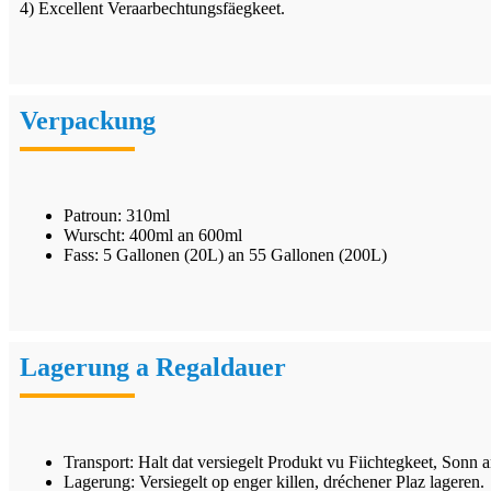
4) Excellent Veraarbechtungsfäegkeet.
Verpackung
Patroun: 310ml
Wurscht: 400ml an 600ml
Fass: 5 Gallonen (20L) an 55 Gallonen (200L)
Lagerung a Regaldauer
Transport: Halt dat versiegelt Produkt vu Fiichtegkeet, Sonn 
Lagerung: Versiegelt op enger killen, dréchener Plaz lageren.