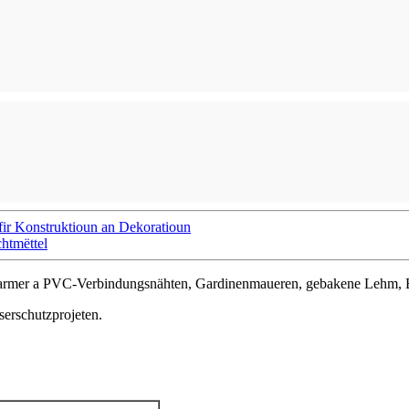
fir Konstruktioun an Dekoratioun
htmëttel
l, Marmer a PVC-Verbindungsnähten, Gardinenmaueren, gebakene Lehm,
erschutzprojeten.